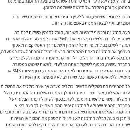
ביטול הזמנה יעשה ע״י זיכוי כרטיס האשראי בו בוצעה ההזמנה בפועל או
במזומן אך ורק במקרה של הזמנה ששולמה במזומן.
בכפוף לתנאי השימוש, תוכל לעיין בתפריט ארוחות וברשימת שירותים
ומוצרים ואף לבצע הזמנות באמצעות השירות.
בעת ההזמנה ובכפוף לזמינות השירות, תוכל להזמין משלוח לכתובת
שתספק לחברה ולשלם באשראי או PayPal או בכל אמצעי תשלום שהחברה
תאשר לשלם בו, לחלופין תוכל להזמין ולשלם דרך האפליקציה ולאסוף
בעצמך את ההזמנה באחת ממסעדות הרשת. במידה ותבחר לשלם במסעדה,
תתבקש לעמוד בתור הרגיל כדי לדווח את מספר ההזמנה ולשלם עליה.
החברה עשויה, בכפוף לשיקול דעתה הבלעדי, לעשות שימוש במסגרת
השירות באמצעי זיהוי שמטרתם לאמת את ההזמנה, כגון אישור בSMS או
אימייל. ללא אימות כאמור ככל שיידרש, לא יתאפשר מתן השירות.
כל המחירים הם בשקלים חדשים וכוללים מע"מ אך אינם כוללים את התשלום
עבור המשלוח, אשר יצוין בנפרד במהלך הזמנת משלוח. כל המחירים, כולל
המשלוח, עשויים להשתנות מעת לעת בכפוף לשיקול דעתה הבלעדי של
החברה. המחיר שיחול על ההזמנה יהיה המחיר שהוצג לך בעת ביצוע
ההזמנה. המלאי והזמינות של השירותים והמוצרים המוצעים בשירות מוגבלים
וייתכן כי בעת קבלת ההזמנה לא ניתן יהיה לספק את המוצר או השירות
שהוזמנו. החברה שומרת לעצמה את הזכות לשנות ו/או להסיר את רשימת