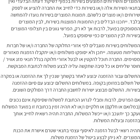
המוצרים והשירותים המוצעים בשירות בכפוף לשיקול דעתה הבלעדי ואין
בתנאי השירות אלה ו/או בשירות כדי לחייב את החברה להציע או לספק
שירותים ו/או מוצרים כלשהם. תמונות המוצרים בשירות נועדו להמחשה
בלבד. ייתכנו הבדלים בין התמונות המוצגות בשירות, לבין המוצרים
המסופקים בפועל, לרבות אך לא רק, הפרשי גוונים בין תצלומי המוצרים
בשירות לבין המוצרים כפי שיסופקו בפועל.
המשלוחים בשירות מוגבלים לפי אזורי החלוקה של החברה ו/או של חברות
השליחות מטעמה. ייתכן ולא יסופקו משלוחים ו/או יתקבלו הזמנות מאזורים
מסוימים. החברה תוכל להקטין או לבטל אזורי חלוקה בגלל תנאי מזג אוויר /
חוסר שליחים או כל סיבה שתקשה עליה לבצע משלוח לכתובת המבוקשת.
התשלום עבור ההזמנה יבוצע לאחר בקשתך שנכין לך את ההזמנה או במקרה
של תשלום במזומן בקופה. במשלוחים התשלום יבוצע עם סיום ההזמנה
בשירות. התשלום מבוצע ישירות לחשבון החברה דרך הסולקים השונים.
אם הפרטים, לרבות ומבלי לגרוע הכתובת למשלוח שסיפקת אינם נכונים
(במלואם או חלקם) או חלקיים ו/או לא תהיה זמין בכתובת זו במועד המשלוח
ועקב כך יתעכב ו/או ייכשל המשלוח, החברה תהיה רשאית לחייב אותך
בהזמנה ובעלות המשלוח.
תהיה רשאי לבטל הזמנה לאיסוף עצמי בתנאי שטרם אישרת את הכנת
המוצרים. לא ניתן לבצע ביטול של הזמנת משלוח.